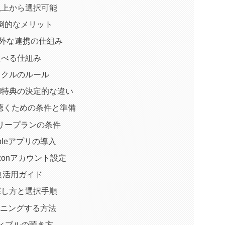
品以上から選択可能
倒的なメリット
bleの意外な連携の仕組み
選べる仕組み
イクルのルール
mited特典の決定的な違い
ックを聴くための条件と準備
リープランの条件
bleアプリの導入
zonアカウント設定
典活用ガイド
の探し方と選択手順
リスニングする方法
オーディブルの聴き方