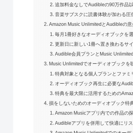
追加料金なしでAudibleの90万作
音楽サブスクに読書体験が加わる圧
Amazon Music UnlimitedとAudi
毎月1冊好きなオーディオブックを
更新日に新しい1冊へ置き換わるサ
Audible会員プランとMusic Unli
Music Unlimitedでオーディオブ
特典対象となる個人プランとファミ
オーディオブック再生に必要なAudi
特典を最大限に活用するためのAma
損をしないためのオーディオブック特
Amazon Musicアプリ内での作品
Audibleアプリを併用して快適に
Amazon Music Unlimitedでの