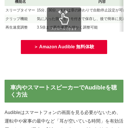
機能名
内容
スリープタイマー
15分、30分、または章の終わりで自動停止設定が可能
クリップ機能
気に入った箇所をメモ付きで保存し、後で簡単に見返
再生速度調整
3.5倍まで再生速度を細かく調整可能
スクロールできます
＞ Amazon Audible 無料体験
車内やスマートスピーカーでAudibleを聴
く方法
Audibleはスマートフォンの画面を見る必要がないため、
運転中や家事の最中など「耳が空いている時間」を有効活