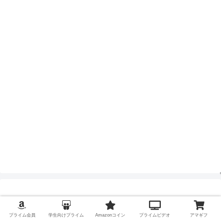
キーワード検索
プライム会員
学生向けプライム
Amazonコイン
プライムビデオ
アマギフ