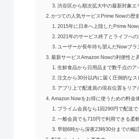
渋谷区から順次拡大中の最新対象エ
かつての人気サービスPrime Nowの
2015年に日本へ上陸したPrime No
2021年のサービス終了とライフへ
ユーザーが長年待ち望んだNowブラ
最新サービスAmazon Nowの利便性
生鮮食品から日用品まで数千点のア
注文から30分以内に届く圧倒的なス
アプリ上で配達員の現在位置をリア
Amazon Nowをお得に使うための料
プライム会員なら1回290円で配送
一般会員でも710円で利用できる柔
早朝6時から深夜23時30分までの幅