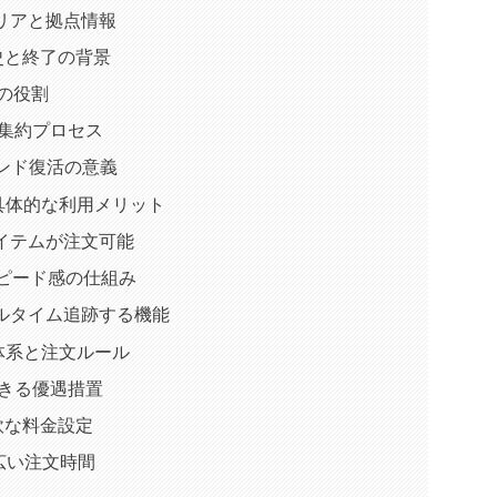
リアと拠点情報
歴史と終了の背景
wの役割
の集約プロセス
ンド復活の意義
と具体的な利用メリット
イテムが注文可能
ピード感の仕組み
ルタイム追跡する機能
金体系と注文ルール
できる優遇措置
軟な料金設定
広い注文時間