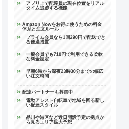
アプリ上で配達員の現在位置をリアル
タイム追跡する機能
Amazon Nowをお得に使うための料金
体系と注文ルール
プライム会員なら1回290円で配送でき
る優遇措置
一般会員でも710円で利用できる柔軟
な料金設定
早朝6時から深夜23時30分までの幅広
い注文時間
配達パートナーも募集中
電動アシスト自転車で地域を回る新し
い配達スタイル
品川や港区など近日開設予定の拠点か
ら見るエリア拡大予想